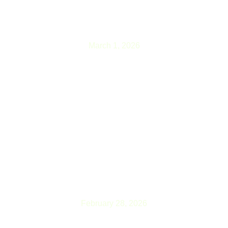
स्वास्थ्य स्वयंसेविकामार्फत दिइएको मतदाता शिक्षा
प्रभावकारी देखिएको छः निर्वाचन आयुक्त डा.
जानकी कुमारी तुलाधर
March 1, 2026
इरान-इजरायल द्वन्द्वबीच राष्ट्रसंघीय सुरक्षा
परिषद्को आपत्कालीन बैठक आह्वान
February 28, 2026