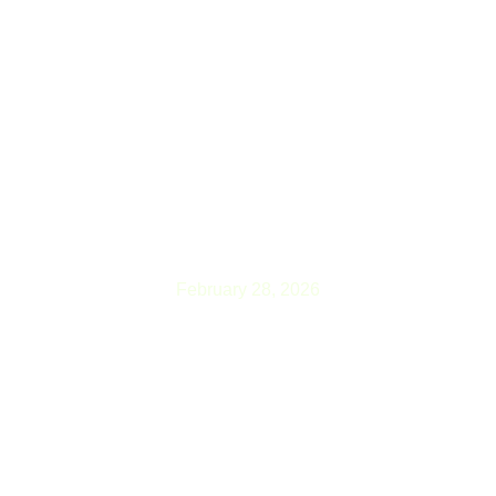
मतदानको दिन (फागुन २१ गते) पास आवश्यक नपर्ने
सवारीसाधनहरू
February 28, 2026