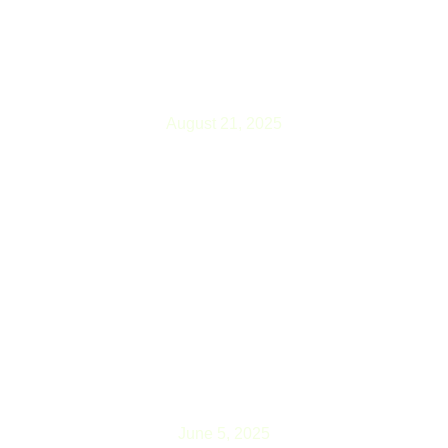
सुन्दर नगरी चण्डीगढमा नेपाली प्रगतिशील तीज
धमाका हुदै
August 21, 2025
नेपाली एकता समाज मुलप्रवाहका नेता ठाकुर
पौडेलको निधन
June 5, 2025