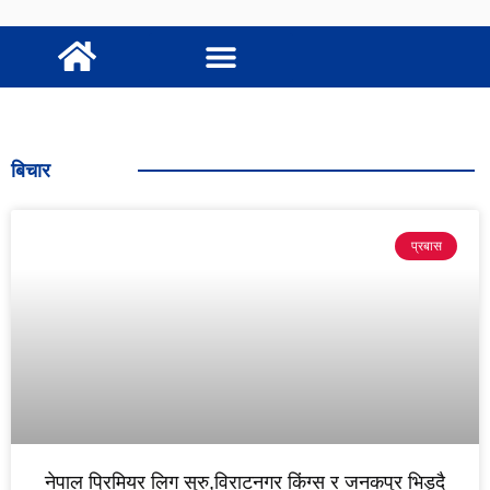
बिचार
प्रबास
नेपाल प्रिमियर लिग सुरु,विराटनगर किंग्स र जनकपुर भिड्दै