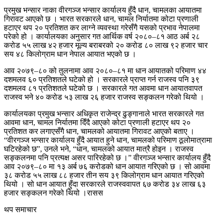
प्रमुख भन्सार नाका वीरगञ्ज भन्सार कार्यालय हुँदै धान, चामलका आयातमा
गिरावट आएको छ । भारत सरकारले धान, चामल निर्यातमा कोटा प्रणाली
हटाएर थप २० प्रतिशत कर लाग्ने व्यवस्था गरेसँगै यसको प्रभाव नेपालमा
परेको हो । कार्यालयका अनुसार गत आर्थिक वर्ष २०८०–८१ आठ अर्ब २८
करोड ५५ लाख ४२ हजार मूल्य बराबरको २० करोड ८० लाख ९२ हजार चार
सय ४८ किलोग्राम धान नेपाल आयात भएको छ ।
आव २०७९–८० को तुलनामा आव २०८०–८१ मा धान आयातको परिमाण ४४
दशमलव ६० प्रतिशतले घटेको हो । सरकारले प्राप्त गर्न राजस्व पनि ३९
दशमलव ८१ प्रतिशतले घटेको छ । सरकारले गत आवमा धान आयातवापत
राजस्व भने ४० करोड ५३ लाख २६ हजार राजस्व सङ्कलन गरेको थियो ।
कार्यालयका प्रमुख भन्सार अधिकृत राजेन्द्र ढुङ्गानाले भारत सरकारले गत
आवमा धान, चामल निर्यातमा दिँदै आएको कोटा प्रणाली हटाएर थप २०
प्रतिशत कर लगाएसँगै धान, चामलको आयातमा गिरावट आएको बताए ।
“वीरगञ्ज भन्सार कार्यालय हुँदै आयात हुने धान, चामलको परिमाण ठूलोमात्रामा
घटिरहेको छ”, उनले भने, “धान, चामलको आयात मात्रै होइन । राजस्व
सङ्कलनमा पनि प्रत्यक्ष असर पारिरहेको छ ।” वीरगञ्ज भन्सार कार्यालय हुँदै
आव २०७९–८० मा १३ अर्ब ७६ करोडको धान आयात गरिएको छ । सो आवमा
३८ करोड ५५ लाख ८८ हजार तीन सय ३९ किलोग्राम धान आयात गरिएको
थियो । सो धान आयात हुँदा सरकारले राजस्ववापत ६७ करोड ३४ लाख ६३
हजार सङ्कलन गरेको थियो ।रासस
थप समाचार