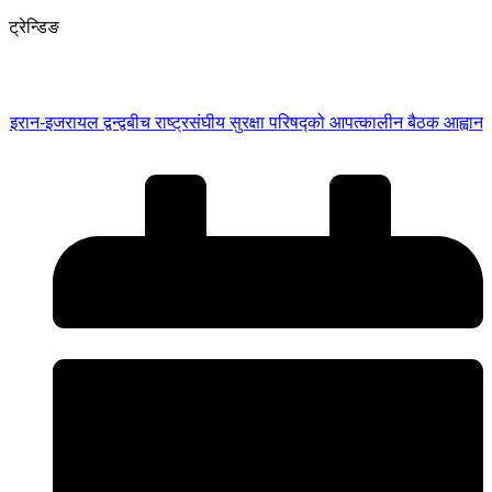
ट्रेन्डिङ
इरान-इजरायल द्वन्द्वबीच राष्ट्रसंघीय सुरक्षा परिषद्को आपत्कालीन बैठक आह्वान