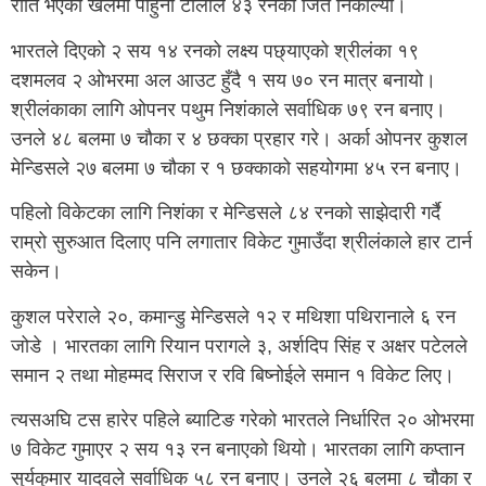
राति भएको खेलमा पाहुना टोलीले ४३ रनको जित निकाल्यो।
भारतले दिएको २ सय १४ रनको लक्ष्य पछ्याएको श्रीलंका १९
दशमलव २ ओभरमा अल आउट हुँदै १ सय ७० रन मात्र बनायो।
श्रीलंकाका लागि ओपनर पथुम निशंकाले सर्वाधिक ७९ रन बनाए।
उनले ४८ बलमा ७ चौका र ४ छक्का प्रहार गरे। अर्का ओपनर कुशल
मेन्डिसले २७ बलमा ७ चौका र १ छक्काको सहयोगमा ४५ रन बनाए।
पहिलो विकेटका लागि निशंका र मेन्डिसले ८४ रनको साझेदारी गर्दै
राम्रो सुरुआत दिलाए पनि लगातार विकेट गुमाउँदा श्रीलंकाले हार टार्न
सकेन।
कुशल परेराले २०, कमान्डु मेन्डिसले १२ र मथिशा पथिरानाले ६ रन
जोडे । भारतका लागि रियान परागले ३, अर्शदिप सिंह र अक्षर पटेलले
समान २ तथा मोहम्मद सिराज र रवि बिष्नोईले समान १ विकेट लिए।
त्यसअघि टस हारेर पहिले ब्याटिङ गरेको भारतले निर्धारित २० ओभरमा
७ विकेट गुमाएर २ सय १३ रन बनाएको थियो। भारतका लागि कप्तान
सुर्यकुमार यादवले सर्वाधिक ५८ रन बनाए। उनले २६ बलमा ८ चौका र