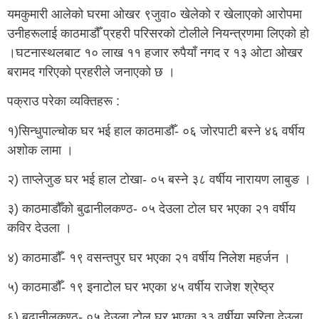
यमकुमारी आलेको घरमा ओखर ९जुवा० खेलेको र खेलाएको आरोपमा
उनीहरूलाई काठमाडौँ प्रहरी परिसरको टोलीले नियन्त्रणमा लिएको हो
।घटनास्थलबाट १० लाख ११ हजार रुपैयाँ नगद र १३ ओटा ओखर
बरामद गरिएको प्रहरीले जनाएको छ ।
पक्राउ परेका व्यक्तिहरू :
१)सिन्धुपाल्चोक घर भई हाल काठमाडौँ- ०६ जोरपाटी बस्ने ४६ वर्षीय
अशोक लामा ।
२) ताप्लेजुङ घर भई हाल टोखा- ०५ बस्ने ३८ वर्षीय नारायण लाबुङ ।
३) काठमाडौँको बुढानीलकण्ठ- ०५ देउला टोल घर भएका २१ वर्षीय
कविर देउला ।
४) काठमाडौँ- १९ वसन्तपुर घर भएका २१ वर्षीय निलेश महर्जन ।
५) काठमाडौँ- १९ इनाटोल घर भएका ४५ वर्षीय राजेश श्रेष्ठ्र
६) बुढानीलकण्ठ- ०५ देउला टोल घर भएका ३३ वर्षीया सरिता देउला