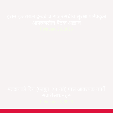
इरान-इजरायल द्वन्द्वबीच राष्ट्रसंघीय सुरक्षा परिषद्को
आपत्कालीन बैठक आह्वान
February 28, 2026
मतदानको दिन (फागुन २१ गते) पास आवश्यक नपर्ने
सवारीसाधनहरू
February 28, 2026