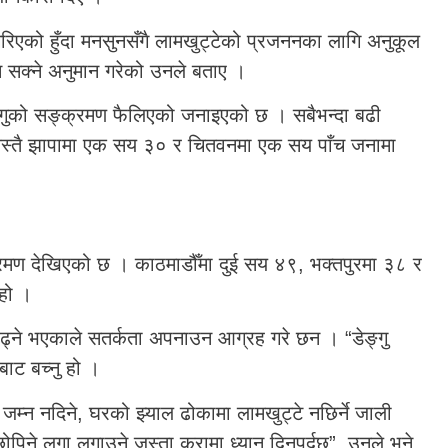
 गरिएको हुँदा मनसुनसँगै लामखुट्टेको प्रजननका लागि अनुकूल
न सक्ने अनुमान गरेको उनले बताए ।
 डेङ्गुको सङ्क्रमण फैलिएको जनाइएको छ । सबैभन्दा बढी
 यस्तै झापामा एक सय ३० र चितवनमा एक सय पाँच जनामा
्रमण देखिएको छ । काठमाडौँमा दुई सय ४९, भक्तपुरमा ३८ र
हो ।
बढ्ने भएकाले सतर्कता अपनाउन आग्रह गरे छन । “डेङ्गु
बाट बच्नु हो ।
म्न नदिने, घरको झ्याल ढोकामा लामखुट्टे नछिर्ने जाली
छोपिने लुगा लगाउने जस्ता कुरामा ध्यान दिनुपर्दछ”, उनले भने