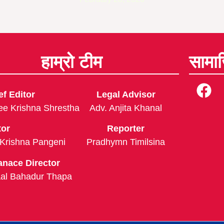
हाम्रो टीम
सामा
ef Editor
Legal Advisor
ee Krishna Shrestha
Adv. Anjita Khanal
tor
Reporter
 Krishna Pangeni
Pradhymn Timilsina
anace Director
al Bahadur Thapa