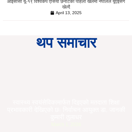
आईसीसी यू-१९ विश्वकप एसिया छनोटको पहिलो खेलमा नेपालले यूएईसँग
खेल्दै
April 13, 2025
थप समाचार
स्वास्थ्य स्वयंसेविकामार्फत दिइएको मतदाता शिक्षा
प्रभावकारी देखिएको छः निर्वाचन आयुक्त डा. जानकी
कुमारी तुलाधर
March 1, 2026