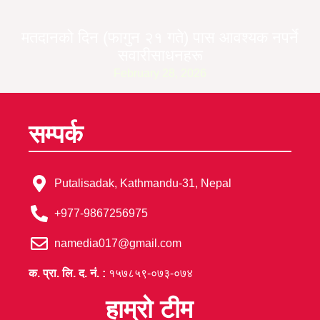
मतदानको दिन (फागुन २१ गते) पास आवश्यक नपर्ने
सवारीसाधनहरू
February 28, 2026
सम्पर्क
Putalisadak, Kathmandu-31, Nepal
+977-9867256975
namedia017@gmail.com
क. प्रा. लि. द. नं. :
१५७८५९-०७३-०७४
हाम्रो टीम