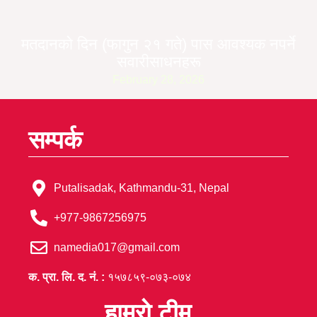
मतदानको दिन (फागुन २१ गते) पास आवश्यक नपर्ने
सवारीसाधनहरू
February 28, 2026
सम्पर्क
Putalisadak, Kathmandu-31, Nepal
+977-9867256975
namedia017@gmail.com
क. प्रा. लि. द. नं. :
१५७८५९-०७३-०७४
हाम्रो टीम