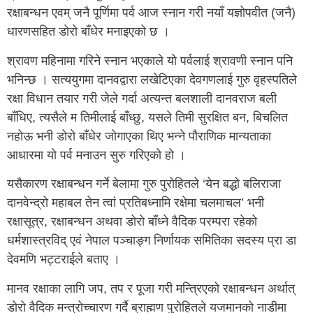
रक्षाबन्धन एवम् जनै पूर्णिमा पर्व आज स्नान गरी नयाँ यज्ञोपवीत (जनै)
धारणसहित डोरो बाँधेर मनाइएको छ ।
श्रावण महिनामा गरिने स्नान भएकाले यो पर्वलाई श्रावणी स्नान पनि
भनिन्छ । सत्ययुगमा दानवद्वारा लखेटिएका देवगणलाई गुरु वृहस्पतिले
रक्षा विधान तयार गरी जेले गर्दा अत्यन्त बलशाली दानवराज बली
बाँधिए, त्यसैले म तिमीलाई बाँध्छु, यसले तिमी सुरक्षित बन, बिचलित
नहोऊ भनी डोरो बाँधेर जोगाएका थिए भन्ने पौराणिक मान्यताका
आधारमा यो पर्व मनाउन सुरु गरिएको हो ।
यसैकारण रक्षाबन्धन गर्ने बेलामा गुरु पुरोहितले ‘येन बद्धो बलिराजा
दानवेन्द्रो महाबल तेन त्वां प्रतिबध्नामि रक्षेमा चलमाचल’ भनी
रक्षासूत्र, रक्षाबन्धन अथवा डोरो बाँध्ने वैदिक परम्परा रहेको
धर्मशास्त्रविद् एवं नेपाल पञ्चाङ्ग निर्णायक समितिका सदस्य प्रा डा
देवमणि भट्टराईले बताए ।
मानव रक्षाका लागि जप, तप र पूजा गरी मन्त्रिएको रक्षाबन्धन अर्थात्
डोरो वैदिक मन्त्रोच्चारण गर्दै ब्राह्मण पुरोहितले यजमानको नाडीमा