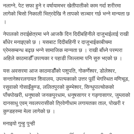
नलाग्ने, पेट सफा हुने र वर्षायामभर खेतीपातीको काम गर्दा शरीरमा
लागेको चिसो निकाली भित्रदेखि नै तापको सञ्चार गर्छ भन्ने मान्यता छ
।
नेपालको तराईक्षेत्रमा भने आजकै दिन दिदीबहिनीले दाजुभाईलाई राखी
बाँधेर मनाइएको छ । यसबाट दिदीबहिनी र दाजुभाईकाबीचमा
प्रेमसम्बन्ध बढ्छ भन्ने सामाजिक मान्यता छ । राखी बाँध्ने परम्परा
अहिले काठमाडौँ उपत्यका र पहाडी जिल्लामा पनि सुरु भएको छ ।
यस अवसरमा आज काठमाडाैँको पशुपति, गोकर्णेश्वर, डोलेश्वर,
सन्तानेश्वरलगायत शिवालय, उपत्यकाको उत्तर पूर्वी भेगस्थित मणिचूड,
रसुवाको गोसाइँकुण्ड, ललितपुरको कुम्भेश्वर, सिन्धुपाल्चोकको
पाँचपोखरी, धनुषाको जनकपुरधाम, धनुषसागर र गङ्गासागर, जुम्लाको
दानसाधु एवम् नवलपरासीको त्रिवेणीधाम लगायतका ताल, पोखरी र
कुण्डहरुमा मेला लागेको छ ।
मनाइयो गुन्हु पुन्ही