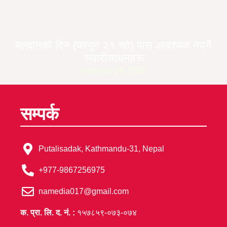
मतदानको दिन (फागुन २१ गते) पास आवश्यक नपर्ने
सवारीसाधनहरू
February 28, 2026
सम्पर्क
Putalisadak, Kathmandu-31, Nepal
+977-9867256975
namedia017@gmail.com
क. प्रा. लि. द. नं. :
१५७८५९-०७३-०७४