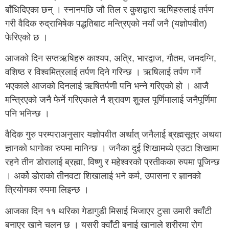
बाँधिदिएका छन् । स्नानपछि जौ तिल र कुशद्वारा ऋषिहरुलाई तर्पण
गरी वैदिक रुद्राभिषेक पद्धतिबाट मन्त्रिएको नयाँ जनै (यज्ञोपवीत)
फेरिएको छ ।
आजको दिन सप्तऋषिहरु काश्यप, अत्रि, भारद्वाज, गौतम, जमदग्नि,
वशिष्ठ र विश्वमित्रलाई तर्पण दिने गरिन्छ । ऋषिलाई तर्पण गर्ने
भएकाले आजको दिनलाई ऋषितर्पणी पनि भन्ने गरिएको हो । आजै
मन्त्रिएको जनै फेर्ने गरिएकाले नै श्रावण शुक्ल पूर्णिमालाई जनैपूर्णिमा
पनि भनिन्छ ।
वैदिक गुरु परम्पराअनुसार यज्ञोपवीत अर्थात् जनैलाई ब्रह्मसूत्र अथवा
ज्ञानको धागोका रुपमा मानिन्छ । जनैका दुई शिखामध्ये एउटा शिखामा
रहने तीन डोरालाई ब्रह्मा, विष्णु र महेश्वरको प्रतीकका रुपमा पूजिन्छ
। अर्को डोराको तीनवटा शिखालाई भने कर्म, उपासना र ज्ञानको
त्रियोगका रुपमा लिइन्छ ।
आजका दिन ११ थरिका गेडागुडी मिसाई भिजाएर टुसा उमारी क्वाँटी
बनाएर खाने चलन छ । यसरी क्वाँटी बनाई खानाले शरीरमा रोग