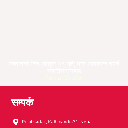
मतदानको दिन (फागुन २१ गते) पास आवश्यक नपर्ने
सवारीसाधनहरू
February 28, 2026
सम्पर्क
Putalisadak, Kathmandu-31, Nepal