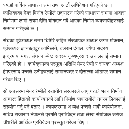
१५औ बार्षिक साधारण सभा तथा आठाैं अधिवेशन गरिएकाे छ ।
कालिकाका मेयर विनाेद रेग्मीले उद्घाटन गरेकाे साधारण सभामा आवास
निर्माणमा लामाे सयम देखि याेगदान गर्दै आएका निर्माण व्यवसायीहरुलाई
सम्मान गरिएकाे छ ।
संघका पूर्वअध्यक्ष उत्तम घिमिरे सहित संस्थापक अध्यक्ष जगत माेक्तान,
पूर्वअध्यक्ष ज्ञानबहादुर लामिछाने, बलराम दंगाल, ज्येष्ठ सदस्य
इन्द्रमाया मगर, संघका ज्येष्ठ सदस्य कृष्णप्रसाद खनाललाई सम्मान
गरिएकाे हाे । कार्यक्रमका प्रमुख अतिथि मेयर रेग्मी र संघका अध्यक्ष
हेमप्रसाद पन्तले उनीहरुलाई सम्मानपत्र र दाेसल्ला ओढाएर सम्मान
गरेका थिए ।
साे अबसरमा मेयर रेग्मीले स्थानीय सरकारले लागू गरकाे भवन निर्माण
आचारसंहिताकाे कार्यान्यनकाे लागि निर्माण व्यवासयीले नगरपालिकालाई
सहयाेग गर्नु पर्ने बताए । कार्यक्रममा अध्यक्ष पन्तले भावी कार्ययाेजना,
सचिव राजाराम नेपालले प्रगति प्रतिबेदन तथा लेखा संयाेजक सराेज
चाैधरीले आर्थिक प्रतिबेदन प्रस्तुत गरेका थिए ।