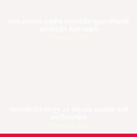
इरान-इजरायल द्वन्द्वबीच राष्ट्रसंघीय सुरक्षा परिषद्को
आपत्कालीन बैठक आह्वान
February 28, 2026
मतदानको दिन (फागुन २१ गते) पास आवश्यक नपर्ने
सवारीसाधनहरू
February 28, 2026