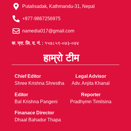
Putalisadak, Kathmandu-31, Nepal
+977-9867256975
namedia017@gmail.com
क. प्रा. लि. द. नं. :
१५७८५९-०७३-०७४
हाम्रो टीम
Chief Editor
Legal Advisor
Shree Krishna Shrestha
Adv. Anjita Khanal
Editor
Reporter
Bal Krishna Pangeni
Pradhymn Timilsina
Finanace Director
Dhaal Bahadur Thapa