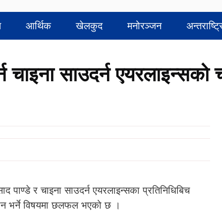
त
आर्थिक
खेलकुद
मनोरञ्जन
अन्तराष्ट्
्न चाइना साउदर्न एयरलाइन्सको 
साद पाण्डे र चाइना साउदर्न एयरलाइन्सका प्रतिनिधिबिच
 उडान भर्ने विषयमा छलफल भएको छ ।