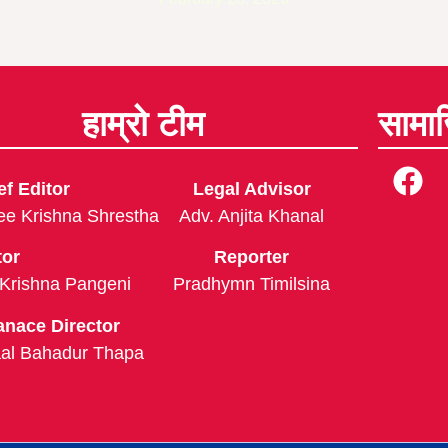
हाम्रो टीम
सामा
ef Editor
Legal Advisor
ee Krishna Shrestha
Adv. Anjita Khanal
tor
Reporter
 Krishna Pangeni
Pradhymn Timilsina
anace Director
al Bahadur Thapa