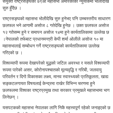
संयुक्त राष्ट्रसङ्घको ७९औँ महासभा अमेरिकाको न्युयोर्कमा भोलीदेखि
सुरु हुँदैछ ।
राष्ट्रसङ्घको महासभा भोलीदेखि सुरु हुनेभए पनि उच्चस्तरीय साधारण
छलफल भने आगामी असोज ८ गतेदेखि हुनेछ । उक्त छलफल असोज
१२ गतेसम्म हुने र समापन असोज १४मा हुने कार्यतालिकामा उल्लेख छ
।नेपालको तर्फबाट प्रधानमन्त्री केपी शर्मा ओलीले असोज १० मा
महासभालाई सम्बोधन गर्ने राष्ट्रसङ्घको कार्यतालिकामा उल्लेख
गरिएको छ ।
विश्वव्यापी रूपमा देखापरेको युद्धको जटिल अवस्था र यसले विश्वव्यापी
रूपमा पारेको असर, कोरोनापश्चातको मूल्यवृद्धि र गरिबी, जलवायु
परिवर्तन र दिगो विकासका लक्ष्य, मानव स्वास्थ्यको प्रतिकूलता, खाद्य
सङ्कटलगायत विषयलाई केन्द्रमा राखेर विभिन्न चरणमा हुने
छलफलमा विश्वका राष्ट्रप्रमुख तथा सरकार प्रमुखले महासभामा भाग
लिनेछन् ।
यसपटकको महासभा नेपालका लागि निकै महत्त्वपूर्ण रहेको जनाइएको छ