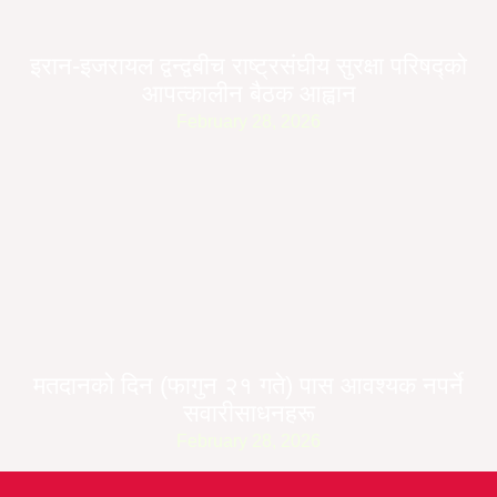
इरान-इजरायल द्वन्द्वबीच राष्ट्रसंघीय सुरक्षा परिषद्को
आपत्कालीन बैठक आह्वान
February 28, 2026
मतदानको दिन (फागुन २१ गते) पास आवश्यक नपर्ने
सवारीसाधनहरू
February 28, 2026