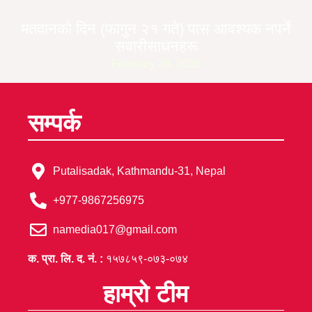
मतदानको दिन (फागुन २१ गते) पास आवश्यक नपर्ने
सवारीसाधनहरू
February 28, 2026
सम्पर्क
Putalisadak, Kathmandu-31, Nepal
+977-9867256975
namedia017@gmail.com
क. प्रा. लि. द. नं. :
१५७८५९-०७३-०७४
हाम्रो टीम