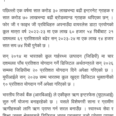
पछिल्लो एक वर्षमा सात करोड ३० लाखभन्दा बढी इन्टरनेट ग्राहक र
सात करोड ७० लाखभन्दा बढी ब्रोडब्यान्ड ग्राहक थपिएका छन् ।
फोर जी र फाइभ जी प्रविधिहरु अपनाउँदा वायरलेस डाटा प्रयोगको
कूल मात्रा वर्ष २०२२-२३ मा एक लाख ६० हजार ५४ पिबीबाट २१
दशमलव ६९ प्रतिशतले बढेर सन् २०२३-२४ मा एक लाख ९४ हजार
सात सय ७४ पिबी पुगेको छ ।
सन् २०१४ मा भारतको कूल गार्हस्थ्य उत्पादन (जिडिपी) मा चार
दशमलव पाँच प्रतिशत योगदान गर्ने डिजिटल अर्थतन्त्रले सन् २०२६
सम्ममा जिडिपीमा २० प्रतिशत योगदान दिने अपेक्षा गरिएको छ ।
युपीआईले सन् २०२७ सम्म भारतमा कूल खुद्रा डिजिटल भुक्तानीको
९० प्रतिशत योगदान गर्ने अपेक्षा गरिएको छ ।
भारतीय रिजर्व बैंक (आरबिआई) ले एकीकृत ऋण इन्टरफेस (युएलआई)
सुरु गर्ने योजना बनाइरहेको छ । यसले विशेषगरी साना र ग्रामीण
ऋणीहरूको लागि ऋण प्राप्त गर्न सरल बनाउँछ । स्वास्थ्य सेवा र
शिक्षा जस्ता क्षेत्रहरुले डिजिटल भारत पहलबाट ठूलो प्रेरणा पाएका