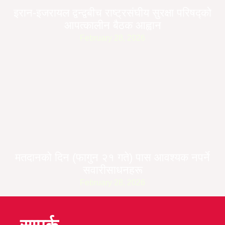
इरान-इजरायल द्वन्द्वबीच राष्ट्रसंघीय सुरक्षा परिषद्को
आपत्कालीन बैठक आह्वान
February 28, 2026
मतदानको दिन (फागुन २१ गते) पास आवश्यक नपर्ने
सवारीसाधनहरू
February 28, 2026