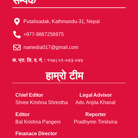
सम्पर्क
Putalisadak, Kathmandu-31, Nepal
+977-9867256975
namedia017@gmail.com
क. प्रा. लि. द. नं. :
१५७८५९-०७३-०७४
हाम्रो टीम
Chief Editor
Legal Advisor
Shree Krishna Shrestha
Adv. Anjita Khanal
Editor
Reporter
Bal Krishna Pangeni
Pradhymn Timilsina
Finanace Director