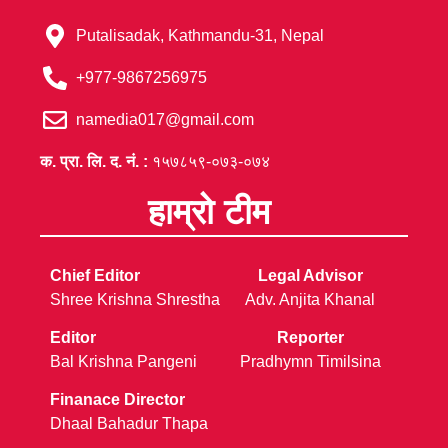
Putalisadak, Kathmandu-31, Nepal
+977-9867256975
namedia017@gmail.com
क. प्रा. लि. द. नं. :
१५७८५९-०७३-०७४
हाम्रो टीम
Chief Editor
Legal Advisor
Shree Krishna Shrestha
Adv. Anjita Khanal
Editor
Reporter
Bal Krishna Pangeni
Pradhymn Timilsina
Finanace Director
Dhaal Bahadur Thapa